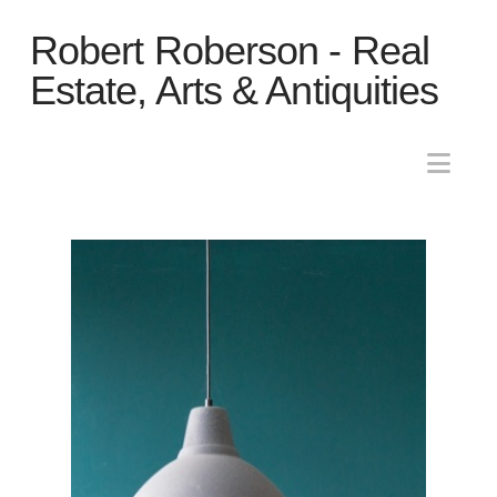
Robert
Robert Roberson - Real
Roberson
Estate, Arts & Antiquities
-
Nav
Real
Estate,
Arts
&